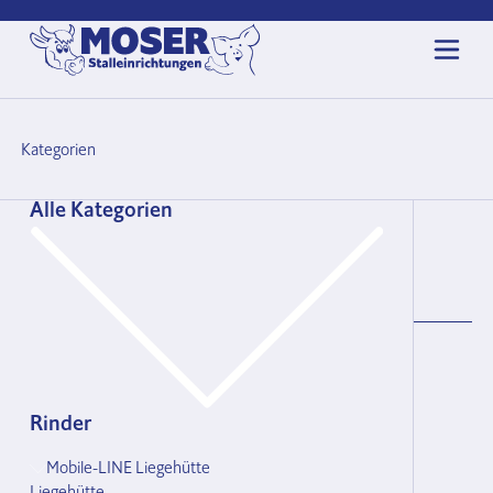
Kategorien
Suche
Alle Kategorien
Die Suche beginnt ab 3 Zeichen. Platzhalter mit %.
Rinder
Mobile-LINE Liegehütte
Liegehütte