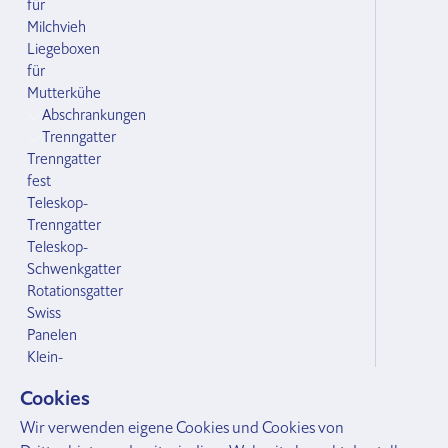
für
Milchvieh
Liegeboxen
für
Mutterkühe
Abschrankungen
Trenngatter
Trenngatter
fest
Teleskop-
Trenngatter
Teleskop-
Schwenkgatter
Rotationsgatter
Swiss
Panelen
Klein-
und
Cookies
Grossvieh
Zubehör Abschrankungen
Wir verwenden eigene Cookies und Cookies von
Bodenhülsen