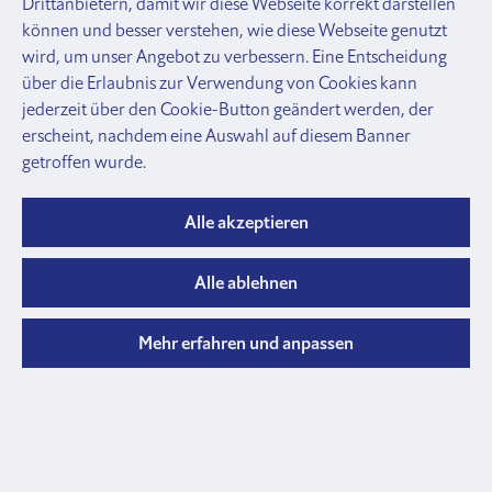
Drittanbietern, damit wir diese Webseite korrekt darstellen
und
können und besser verstehen, wie diese Webseite genutzt
Zubehör
wird, um unser Angebot zu verbessern. Eine Entscheidung
Gatter
über die Erlaubnis zur Verwendung von Cookies kann
Lägerabschlüsse
jederzeit über den Cookie-Button geändert werden, der
und
erscheint, nachdem eine Auswahl auf diesem Banner
Profile
getroffen wurde.
Rohre, Verbinder, Schellen
Rohre,
Profile
Alle akzeptieren
und
Verschlusskappen
Alle ablehnen
Rohrkupplungen
Verbinder
und
Mehr erfahren und anpassen
Halter
Schellen
und
Briden
Anbinde
Halsbänder