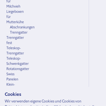
für
Milchvieh
Liegeboxen
für
Mutterkühe
Abschrankungen
Trenngatter
Trenngatter
fest
Teleskop-
Trenngatter
Teleskop-
Schwenkgatter
Rotationsgatter
Swiss
Panelen
Klein-
und
Cookies
Grossvieh
Zubehör Abschrankungen
Wir verwenden eigene Cookies und Cookies von
Bodenhülsen