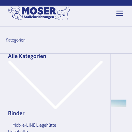
Kategorien
Tränkebecken
Alle Kategorien
→
Tränkesysteme
→
Tränkesysteme Schweine
→
Tränkebecken
Unterkategorien in diesem Bereich:
Suevia
Allweiler
Rinder
Mobile-LINE Liegehütte
Liegehütte