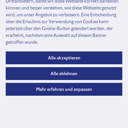
Drittanbietern, damit wir diese Webseite korrekt darstellen
und
können und besser verstehen, wie diese Webseite genutzt
Zubehör
wird, um unser Angebot zu verbessern. Eine Entscheidung
Gatter
über die Erlaubnis zur Verwendung von Cookies kann
Lägerabschlüsse
jederzeit über den Cookie-Button geändert werden, der
und
erscheint, nachdem eine Auswahl auf diesem Banner
Profile
getroffen wurde.
Rohre, Verbinder, Schellen
Rohre,
Profile
Alle akzeptieren
und
Verschlusskappen
Alle ablehnen
Rohrkupplungen
Verbinder
und
Mehr erfahren und anpassen
Halter
Schellen
und
Briden
Anbinde
Halsbänder