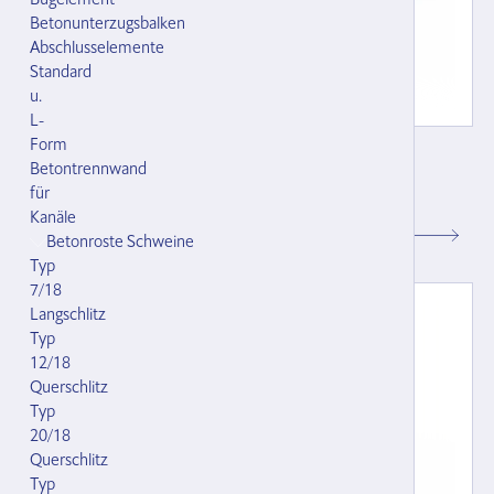
Betonunterzugsbalken
Abschlusselemente
Standard
u.
L-
Form
Doppelkrippkette 6 mm für Grossvieh mit
Betontrennwand
Länge 48 cm ( 10 Glieder )
für
123504.000
Kanäle
Betonroste Schweine
CHF 56.50
Typ
7/18
Langschlitz
Typ
12/18
Querschlitz
Typ
20/18
Querschlitz
Typ