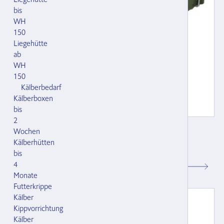
bis
WH
150
Liegehütte
ab
WH
150
Kälberbedarf
Kälberboxen
bis
2
Weideband 3000-1-SV grün
Wochen
mit Steckverschluss,, für Grossvieh,
Kälberhütten
121189.000
bis
4
CHF 78.00
Monate
Futterkrippe
Kälber
Kippvorrichtung
Kälber