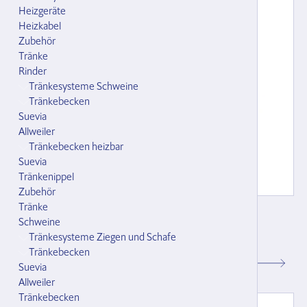
Heizgeräte
Heizkabel
Zubehör
Tränke
Rinder
Tränkesysteme Schweine
Tränkebecken
Suevia
Allweiler
Tränkebecken heizbar
Suevia
Tränkenippel
Zubehör
Tränke
Nylonkrippstück verstellbar 80 cm x 27mm
Schweine
mit Mignon 1, Stegoese, Wirbel
Tränkesysteme Ziegen und Schafe
135142.000
Tränkebecken
Suevia
CHF 44.00
Allweiler
Tränkebecken