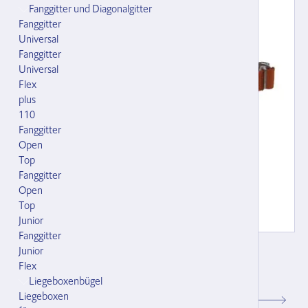
Fanggitter und Diagonalgitter
Fanggitter
Universal
Fanggitter
Universal
Flex
plus
110
Fanggitter
Open
Top
Fanggitter
Open
Top
Junior
Fanggitter
Weideband 3000-1-SV rot
Junior
mit Steckverschluss, für Grossvieh,
Flex
121190.000
Liegeboxenbügel
Liegeboxen
CHF 78.00