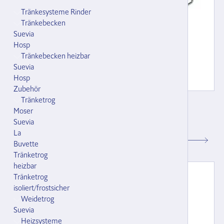
Tränkesysteme Rinder
Tränkebecken
Suevia
Hosp
Tränkebecken heizbar
Suevia
Hosp
Zubehör
Tränketrog
Weideband für Grossvieh - braun
Moser
für Nackenrohranbindung
Suevia
126504.000
La
CHF 74.55
Buvette
Tränketrog
heizbar
Tränketrog
isoliert/frostsicher
Weidetrog
Suevia
Heizsysteme