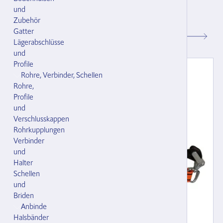
Krippstück 80 cm schwarz mit Stegöse
und
Zubehör
133816.000
Gatter
CHF 11.00
Lägerabschlüsse
und
Profile
Rohre, Verbinder, Schellen
Rohre,
Profile
und
Verschlusskappen
Rohrkupplungen
Verbinder
und
Halter
Schellen
und
Briden
Anbinde
Halsbänder