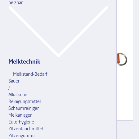
heizbar
Melktechnik
Melkstand-Bedarf
Sauer
/
Alkalische
Reinigungsmittel
Schaumreiniger
Melkanlagen
Euterhygiene
Weideband 3000-4 orange
Zitzentauchmittel
mit Stegschnalle, für Grossvieh,
Zitzengummi