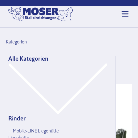
Kategorien
Halsbänder
Alle Kategorien
→
Rinder
→
Anbinde
→
Halsbänder
Rinder
Mobile-LINE Liegehütte
Liegehütte