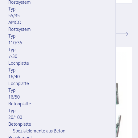
Rostsystem
Typ
Doppelband-Krippstück 3104-2
55/35
mit Panikverschluss, Wirbel
AMCO
121216.000
Rostsystem
CHF 48.00
Typ
110/35
Typ
7/30
Lochplatte
Typ
16/40
Lochplatte
Typ
16/50
Betonplatte
Typ
20/100
Betonplatte
Spezialelemente aus Beton
Bugelement