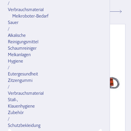
/
121195.000
Verbrauchsmaterial
CHF 32.00
Melkroboter-Bedarf
Sauer
/
Alkalische
Reinigungsmittel
Schaumreiniger
Melkanlagen
Hygiene
/
Eutergesundheit
Zitzengummi
/
Verbrauchsmaterial
Stall-,
Klauenhygiene
Zubehör
/
Schutzbekleidung