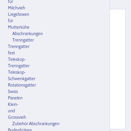
für
Milchvieh
Liegeboxen
für
Mutterkühe
Abschrankungen
Trenngatter
Trenngatter
fest
Teleskop-
Trenngatter
Teleskop-
Schwenkgatter
Rotationsgatter
Swiss
Panelen
Klein-
und
Grossvieh
Zubehör Abschrankungen
Bodenhülsen