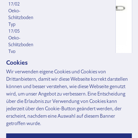
17/02
Oeko-
Schlitzboden
Typ
17/05
Oeko-
Schlitzboden
Typ
17/07
Cookies
Combi-
Wir verwenden eigene Cookies und Cookies von
Schlitzboden
Einfachkrippstück für Nackenkette
Typ
Drittanbietern, damit wir diese Webseite korrekt darstellen
(12 Glieder) Länge (A) 55 cm
5/9
können und besser verstehen, wie diese Webseite genutzt
123733.000
Langschlitzplatte
wird, um unser Angebot zu verbessern. Eine Entscheidung
Typ
CHF 37.90
über die Erlaubnis zur Verwendung von Cookies kann
5/11
jederzeit über den Cookie-Button geändert werden, der
Langschlitz
erscheint, nachdem eine Auswahl auf diesem Banner
Spezialroste Schweine
getroffen wurde.
Typ
70/18