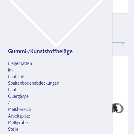
Weideband für Grossvieh - orange
mit Panikverschluss Mignon 1 und D-Ring
126501.000
CHF 50.80
Gummi-/Kunststoffbeläge
Liegematten
im
Laufstall
Spaltenbodenabdeckungen
Lauf.-
Quergänge
/
Melkbereich
Arbeitsplatz
Melkgrube
Steile