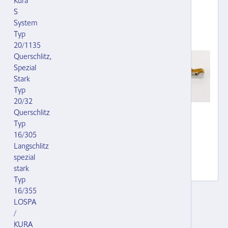
Kura
S
System
Typ
20/1135
Querschlitz,
Spezial
Stark
Typ
20/32
Querschlitz
Typ
16/305
Langschlitz
spezial
stark
Typ
16/355
Spreizkette Rollomat, kompl. mit
LOSPA
Wirbel, Panikverschluss und zwei
/
124706.000
KURA