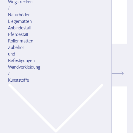
Wegstrecken
/
Naturböden
Liegematten
Anbindestall
Pferdestall
Rollenmatten
Zubehör
Weideband für Grossvieh - braun
und
mit Panikverschluss Mignon 1 und D-Ring
Befestigungen
126502.000
Wandverkleidung
/
CHF 50.80
Kunststoffe