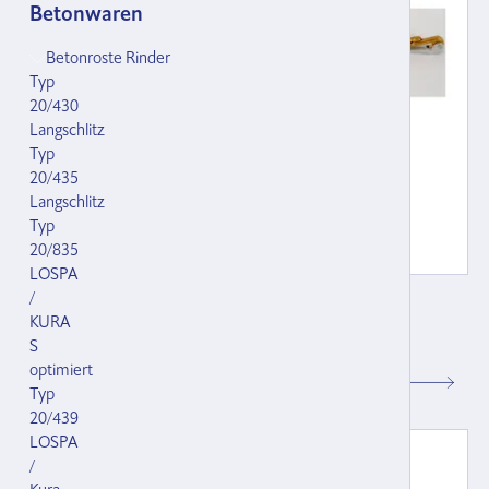
Betonwaren
Betonroste Rinder
Typ
20/430
Langschlitz
Typ
20/435
Langschlitz
Typ
20/835
LOSPA
/
Spreizkette Kuhnostar, kompl. mit
KURA
Wirbel, Panikverschluss und zwei
S
124705.000
optimiert
CHF 92.00
Typ
20/439
LOSPA
/