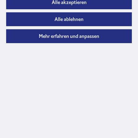
Lochplatte
Alle akzeptieren
Typ
5/50
Alle ablehnen
Betonplatten
Typ
7/50
Mehr erfahren und anpassen
Betonplatte
Typ
12/50
Betonplatte
Krippenelemente und Schalen
Aeppli
Grossviehkrippen
Willisauer
Jungviehkrippen
Willisauer
Einfachkrippstück St-Gallerart
Grossviehkrippen
Länge (A) 65 cm
Krippenschalen
123734.000
für
Rinder
CHF 48.00
Kanalelemente