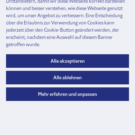
Drittanbietern, damit wir diese Webseite korrekt darstellen
und
können und besser verstehen, wie diese Webseite genutzt
Zubehör
wird, um unser Angebot zu verbessern. Eine Entscheidung
Gatter
über die Erlaubnis zur Verwendung von Cookies kann
Lägerabschlüsse
jederzeit über den Cookie-Button geändert werden, der
und
erscheint, nachdem eine Auswahl auf diesem Banner
Profile
getroffen wurde.
Rohre, Verbinder, Schellen
Rohre,
Profile
Alle akzeptieren
und
Verschlusskappen
Alle ablehnen
Rohrkupplungen
Verbinder
und
Mehr erfahren und anpassen
Halter
Schellen
und
Briden
Anbinde
Halsbänder