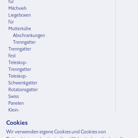
für
Milchvieh
Liegeboxen
für
Mutterkühe
Abschrankungen
Trenngatter
Trenngatter
fest
Teleskop-
Trenngatter
Teleskop-
Schwenkgatter
Rotationsgatter
Swiss
Panelen
Klein-
und
Cookies
Grossvieh
Zubehör Abschrankungen
Wir verwenden eigene Cookies und Cookies von
Bodenhülsen