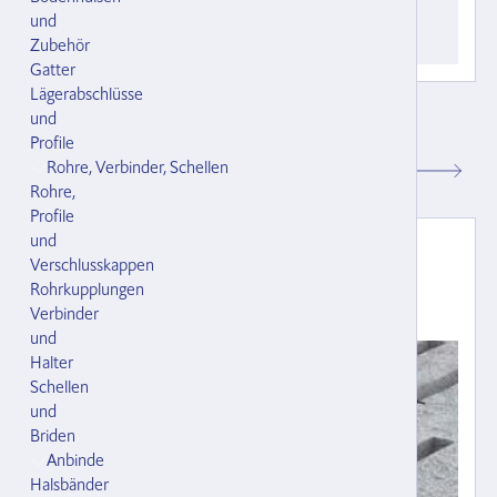
und
Zubehör
Gatter
Lägerabschlüsse
Lehrabänderung spezial Mass
und
100022.000
Profile
Rohre, Verbinder, Schellen
CHF 194.00
Rohre,
Profile
und
Verschlusskappen
Rohrkupplungen
Verbinder
und
Halter
Schellen
und
Briden
Anbinde
Halsbänder