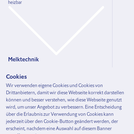
heizbar
Melktechnik
Melkstand-Bedarf
Cookies
Sauer
/
Wir verwenden eigene Cookies und Cookies von
Alkalische
Drittanbietern, damit wir diese Webseite korrekt darstellen
Reinigungsmittel
können und besser verstehen, wie diese Webseite genutzt
Schaumreiniger
wird, um unser Angebot zu verbessern. Eine Entscheidung
Melkanlagen
über die Erlaubnis zur Verwendung von Cookies kann
Euterhygiene
jederzeit über den Cookie-Button geändert werden, der
Zitzentauchmittel
erscheint, nachdem eine Auswahl auf diesem Banner
Zitzengummi