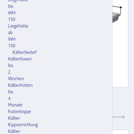
bis
WH
150
Liegehütte
ab
WH
150
Kälberbedarf
Kälberboxen
bis
2
Wochen
Kälberhütten
bis
Rost Willisauer 20/439 Langschlitz 39 mm
4
200 x 100 x 20 cm (LxBxH), 436 kg
Monate
100005.001
Futterkrippe
Kälber
CHF 251.00
Kippvorrichtung
Kälber