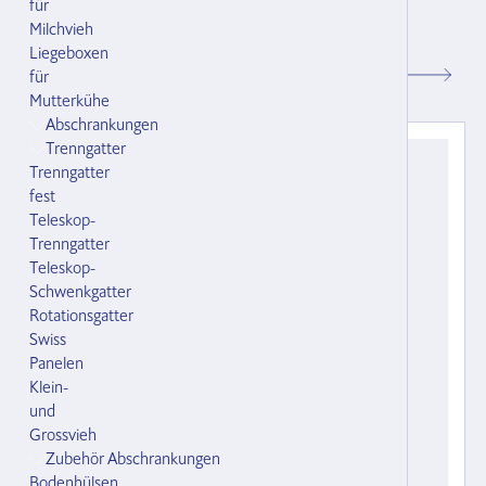
für
Filz für Auflage 80 mm breit,10 mm dick
Milchvieh
100000.000
Liegeboxen
für
CHF 0.90
Mutterkühe
Abschrankungen
Trenngatter
Trenngatter
fest
Teleskop-
Trenngatter
Teleskop-
Schwenkgatter
Rotationsgatter
Swiss
Panelen
Klein-
und
Grossvieh
Zubehör Abschrankungen
Bodenhülsen