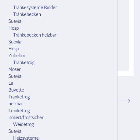
Tränkesysteme Rinder
Tränkebecken
Suevia
Hosp
Tränkebecken heizbar
Suevia
Hosp
Zubehör
Tränketrog
Moser
Suevia
La
Schnittkosten in Breite bei Quersteg
Buvette
100027.000
Tränketrog
CHF 112.00
heizbar
Tränketrog
isoliert/frostsicher
Weidetrog
Suevia
Heizsysteme