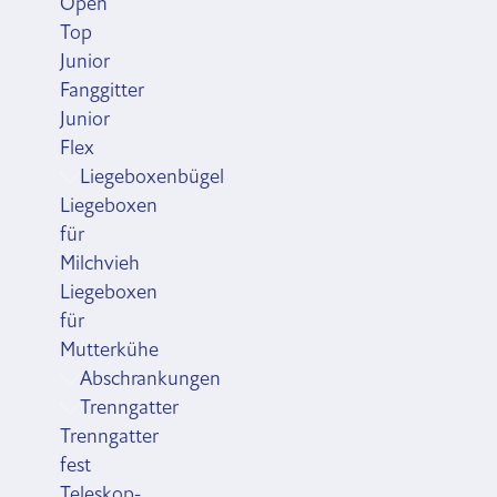
Open
Top
Junior
Fanggitter
Junior
Flex
Liegeboxenbügel
Liegeboxen
für
Milchvieh
Liegeboxen
für
Mutterkühe
Abschrankungen
Trenngatter
Trenngatter
fest
Teleskop-