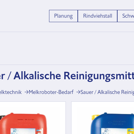
Planung
Rindviehstall
Schwe
r / Alkalische Reinigungsmit
lktechnik
→
Melkroboter-Bedarf
→
Sauer / Alkalische Rein