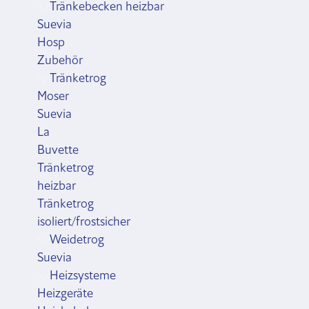
Tränkebecken heizbar
Suevia
Hosp
Zubehör
Tränketrog
Moser
Suevia
La
Buvette
Tränketrog
heizbar
Tränketrog
isoliert/frostsicher
Weidetrog
Suevia
Heizsysteme
Heizgeräte