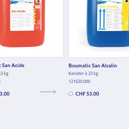
 San Acide
Boumatic San Alcalin
22 kg
Kanister à 23 kg
0
121620.000
3.00
CHF 53.00