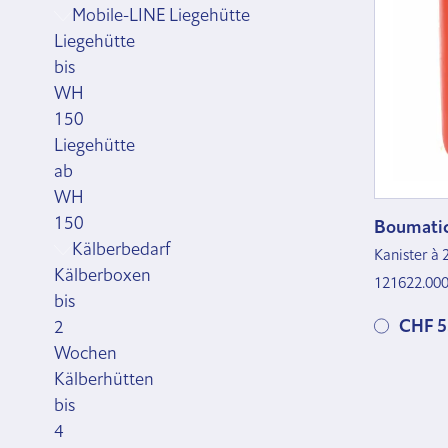
Mobile-LINE Liegehütte
Liegehütte
bis
WH
150
Liegehütte
ab
WH
150
Boumatic
Kälberbedarf
Kanister à 
Kälberboxen
121622.00
bis
CHF 5
2
Wochen
Kälberhütten
bis
4