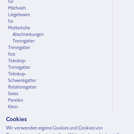
für
Milchvieh
Liegeboxen
für
Mutterkühe
Abschrankungen
Trenngatter
Trenngatter
fest
Teleskop-
Trenngatter
Teleskop-
Schwenkgatter
Rotationsgatter
Swiss
Panelen
Klein-
und
Cookies
Grossvieh
Zubehör Abschrankungen
Wir verwenden eigene Cookies und Cookies von
Bodenhülsen