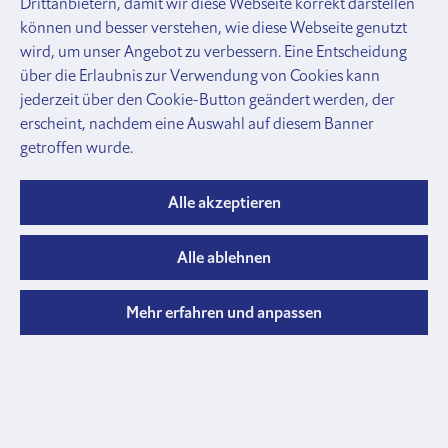
Drittanbietern, damit wir diese Webseite korrekt darstellen
und
können und besser verstehen, wie diese Webseite genutzt
Zubehör
wird, um unser Angebot zu verbessern. Eine Entscheidung
Gatter
über die Erlaubnis zur Verwendung von Cookies kann
Lägerabschlüsse
jederzeit über den Cookie-Button geändert werden, der
und
erscheint, nachdem eine Auswahl auf diesem Banner
Profile
getroffen wurde.
Rohre, Verbinder, Schellen
Rohre,
Profile
Alle akzeptieren
und
Verschlusskappen
Alle ablehnen
Rohrkupplungen
Verbinder
und
Mehr erfahren und anpassen
Halter
Schellen
und
Briden
Anbinde
Halsbänder