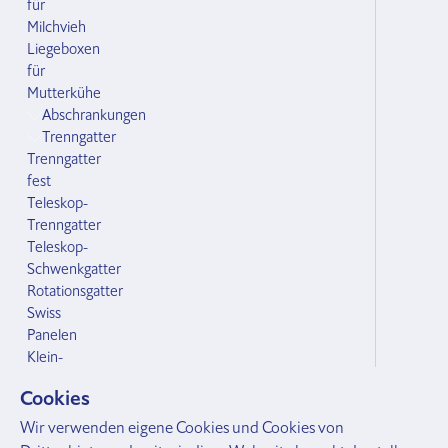
für
Milchvieh
Liegeboxen
für
Mutterkühe
Abschrankungen
Trenngatter
Trenngatter
fest
Teleskop-
Trenngatter
Teleskop-
Schwenkgatter
Rotationsgatter
Swiss
Panelen
Klein-
und
Cookies
Grossvieh
Zubehör Abschrankungen
Wir verwenden eigene Cookies und Cookies von
Bodenhülsen