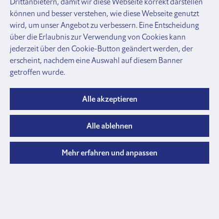
Drittanbietern, damit wir diese Webseite korrekt darstellen
und
können und besser verstehen, wie diese Webseite genutzt
Zubehör
wird, um unser Angebot zu verbessern. Eine Entscheidung
Gatter
über die Erlaubnis zur Verwendung von Cookies kann
Lägerabschlüsse
jederzeit über den Cookie-Button geändert werden, der
und
erscheint, nachdem eine Auswahl auf diesem Banner
Profile
getroffen wurde.
Rohre, Verbinder, Schellen
Rohre,
Profile
Alle akzeptieren
und
Verschlusskappen
Alle ablehnen
Rohrkupplungen
Verbinder
und
Mehr erfahren und anpassen
Halter
Schellen
und
Briden
Anbinde
Halsbänder