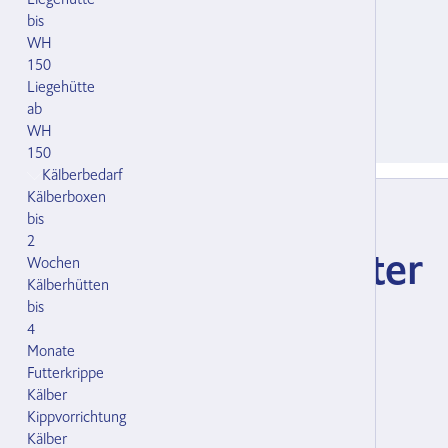
bis
WH
150
Liegehütte
ab
WH
150
Kälberbedarf
Kälberboxen
Artikel-Nr.: 154359.000
bis
2
Universal-Wandhalter
Wochen
Kälberhütten
(L-Form)
bis
4
Monate
Winkel 60 x 60 x 80 / 6
Futterkrippe
Material Stahl verzinkt
Kälber
für Rohr Durchm. 42.4 ( 5/4")
Kippvorrichtung
Kälber
CHF 16.50