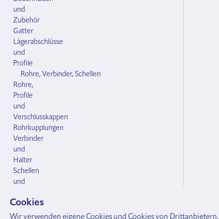
und
Zubehör
Gatter
Lägerabschlüsse
und
Profile
Rohre, Verbinder, Schellen
Rohre,
Profile
und
Verschlusskappen
Rohrkupplungen
Verbinder
und
Halter
Schellen
und
Briden
Cookies
Anbinde
Halsbänder
Wir verwenden eigene Cookies und Cookies von Drittanbietern,