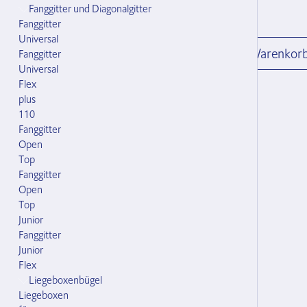
Fanggitter und Diagonalgitter
exkl. MwSt zzgl. Versandkosten
Fanggitter
Universal
Stk.
In den Warenkorb
Warenkor
Fanggitter
Universal
Flex
plus
110
Fanggitter
Verfügbarkeit
Open
Dieses Produkt ist an Lager.
Top
Fanggitter
Open
Gewicht
Top
0.60 kg
Junior
Fanggitter
Junior
Flex
Liegeboxenbügel
Liegeboxen