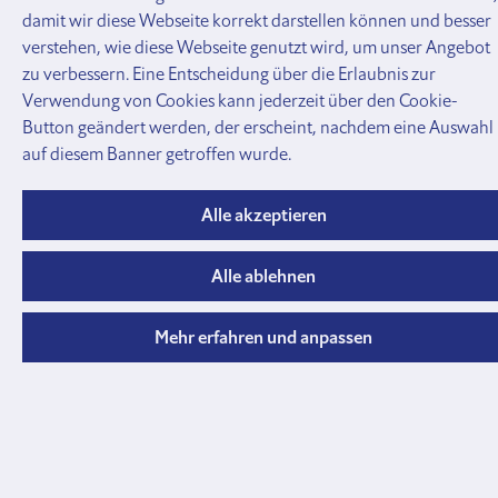
damit wir diese Webseite korrekt darstellen können und besser
verstehen, wie diese Webseite genutzt wird, um unser Angebot
zu verbessern. Eine Entscheidung über die Erlaubnis zur
Verwendung von Cookies kann jederzeit über den Cookie-
Button geändert werden, der erscheint, nachdem eine Auswahl
auf diesem Banner getroffen wurde.
Entmistungsysteme
Alle akzeptieren
Ersatzteile
Seilzugschieber
Alle ablehnen
Mehr erfahren und anpassen
Moser Stalleinrichtungen AG
Fuchsbühlstrasse 12
CH-8580 Amriswil
Anfahrt Google Maps
Tränkesysteme