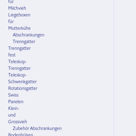
für
Milchvieh
Liegeboxen
für
Mutterkühe
Abschrankungen
Trenngatter
Trenngatter
fest
Teleskop-
Trenngatter
Teleskop-
Schwenkgatter
Rotationsgatter
Swiss
Panelen
Klein-
und
Grossvieh
Zubehör Abschrankungen
Bodenhülsen