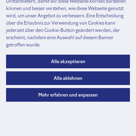
Drittanbietern, damit wir diese Webseite korrekt darstellen
und
können und besser verstehen, wie diese Webseite genutzt
Zubehör
wird, um unser Angebot zu verbessern. Eine Entscheidung
Gatter
über die Erlaubnis zur Verwendung von Cookies kann
Lägerabschlüsse
jederzeit über den Cookie-Button geändert werden, der
und
erscheint, nachdem eine Auswahl auf diesem Banner
Profile
getroffen wurde.
Rohre, Verbinder, Schellen
Rohre,
Profile
Alle akzeptieren
und
Verschlusskappen
Alle ablehnen
Rohrkupplungen
Verbinder
und
Mehr erfahren und anpassen
Halter
Schellen
und
Briden
Anbinde
Halsbänder