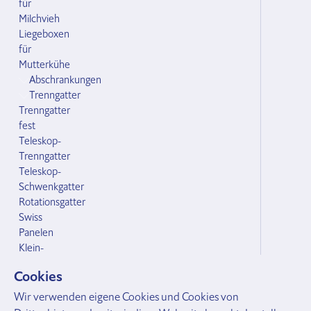
für
Milchvieh
Liegeboxen
für
Mutterkühe
Abschrankungen
Trenngatter
Trenngatter
fest
Teleskop-
Trenngatter
Teleskop-
Schwenkgatter
Rotationsgatter
Swiss
Panelen
Klein-
und
Cookies
Grossvieh
Zubehör Abschrankungen
Wir verwenden eigene Cookies und Cookies von
Bodenhülsen