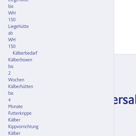
bis
WH
150
Liegehütte
ab
WH
150
Kälberbedarf
Kälberboxen
bis
2
Wochen
Artikel-Nr.: 125581.000
Kälberhütten
bis
Bedienung zu Universa
4
Monate
Fanggitter kompl.
Futterkrippe
Kälber
Kippvorrichtung
Kälber