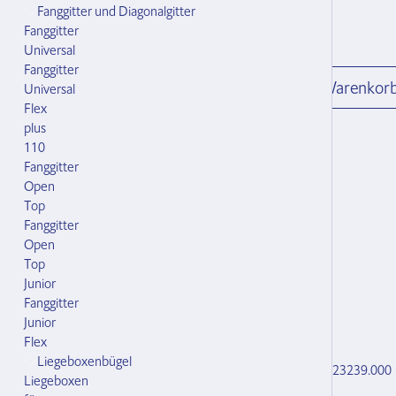
Fanggitter und Diagonalgitter
CHF 55.00
Fanggitter
exkl. MwSt zzgl. Versandkosten
Universal
Fanggitter
Stk.
In den Warenkorb
Warenkor
Universal
Flex
plus
110
Fanggitter
Open
Verfügbarkeit
Top
Dieses Produkt ist an Lager.
Fanggitter
Open
Top
Junior
Fanggitter
Kit-Inhalt
Junior
Flex
Liegeboxenbügel
1x
Bedienungs-Hebel Universal
123239.000
Liegeboxen