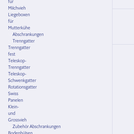
für
Milchvieh
Liegeboxen
für
Arretierungsteller Universal-
1x
Mutterkühe
Fanggitter
125580.000
Abschrankungen
Trenngatter
Trenngatter
fest
Teleskop-
Trenngatter
Teleskop-
Schwenkgatter
Rotationsgatter
Swiss
Panelen
Klein-
und
Grossvieh
Zubehör Abschrankungen
Bodenhülsen