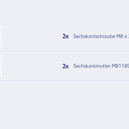
t
2x
Sechskantschraube M8 x 35
2x
Sechskantmutter M8
118