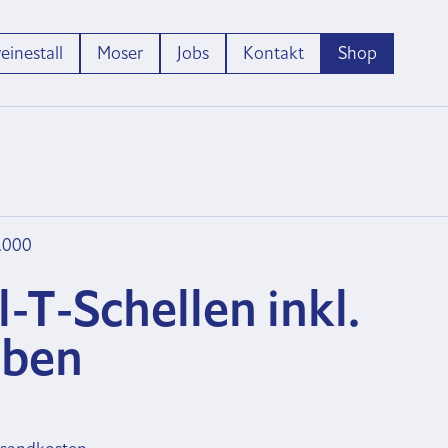
inestall
Moser
Jobs
Kontakt
Shop
7.000
-T-Schellen inkl.
uben