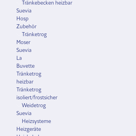
Tränkebecken heizbar
Suevia
Hosp
Zubehör
Tränketrog
Moser
Suevia
La
Buvette
Tränketrog
heizbar
Tränketrog
isoliert/frostsicher
Weidetrog
Suevia
Heizsysteme
Heizgeräte