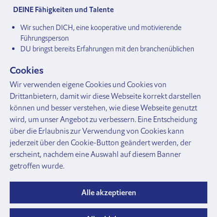
DEINE Fähigkeiten und Talente
Wir suchen DICH, eine kooperative und motivierende 
Führungsperson
DU bringst bereits Erfahrungen mit den branchenüblichen 
CAD-Programmen mit (vorzugsweise VectorWorks mit 3D-
Cookies
Kenntnissen)
DU bist Zeichner/in EFZ mit mehrjähriger Berufserfahrung, 
Wir verwenden eigene Cookies und Cookies von
von Vorteil hast du bautechnischen Weiterbildung 
Drittanbietern, damit wir diese Webseite korrekt darstellen
abgeschlossen (z.B. Techniker/in HF Bauplanung, 
können und besser verstehen, wie diese Webseite genutzt
Bauleiter/in)
wird, um unser Angebot zu verbessern. Eine Entscheidung
DU bist DICH selbstständiges und zielorientiertes Arbeiten 
über die Erlaubnis zur Verwendung von Cookies kann
gewohnt
jederzeit über den Cookie-Button geändert werden, der
erscheint, nachdem eine Auswahl auf diesem Banner
Darauf darfst DU DICH freuen
getroffen wurde.
Dank DEINER eigenständigen Arbeitsweise kannst DU 
DEINEN Projekten und DEINEM Team DEINE eigene 
Alle akzeptieren
Handschrift verleihen und erhältst dabei grossen 
Handlungsspielraum.
DU entwickelst und förderst nicht nur DEIN Planungsteam, 