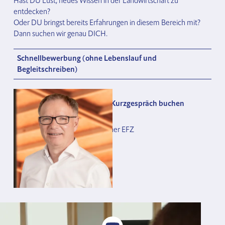
Hast DU Lust, neues Wissen in der Landwirtschaft zu 
entdecken? 
Oder DU bringst bereits Erfahrungen in diesem Bereich mit? 
Dann suchen wir genau DICH.
Schnellbewerbung (ohne Lebenslauf und
Begleitschreiben)
Fragen zur Stelle? Termin für Kurzgespräch buchen
Cornel Niederer
Leiter Planung / Hochbauzeichner EFZ
+41 71 414 38 42
Termin buchen